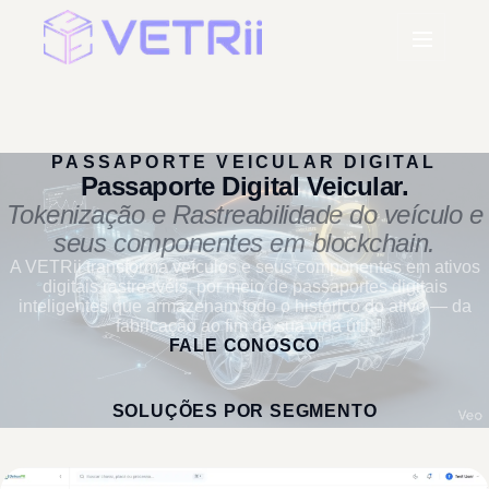
PASSAPORTE VEICULAR DIGITAL
Passaporte Digital
Veicular.
Tokenização e Rastreabilidade do veículo e
seus componentes em blockchain.
A VETRii transforma veículos e seus componentes em ativos
digitais rastreavéis, por meio de
passaportes digitais
inteligentes
que armazenam todo o histórico do ativo — da
fabricação ao fim de sua vida útil.
FALE CONOSCO
SOLUÇÕES POR SEGMENTO